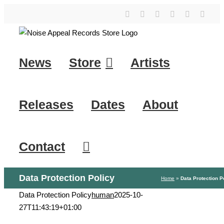
Skip
YouTube
Instagram
Facebook
Tiktok
SoundClo
X
to
content
News
Store
Artists
Releases
Dates
About
Contact
Data Protection Policy
Home
»
Data Protection P
Data Protection Policy
human
2025-10-
27T11:43:19+01:00