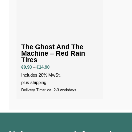
The Ghost And The
Machine – Red Rain
Tires
Price
€
9,90
–
€
14,90
range:
Includes 20% MwSt.
€9,90
plus
shipping
through
Delivery Time: ca. 2-3 workdays
€14,90