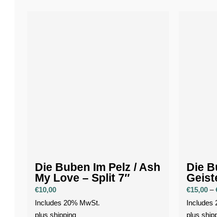
Die Buben Im Pelz / Ash
Die B
My Love – Split 7″
Geist
€
10,00
€
15,00
–
Includes 20% MwSt.
Includes
plus
shipping
plus
ship