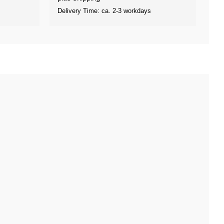
through
Delivery Time: ca. 2-3 workdays
€25,00