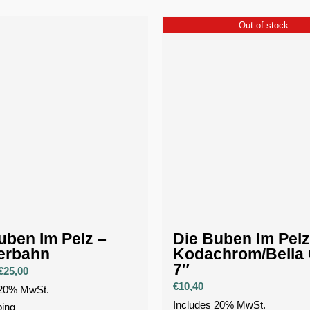
Out of stock
uben Im Pelz –
Die Buben Im Pelz
erbahn
Kodachrom/Bella 
7″
Price
€
25,00
€
10,40
range:
 20% MwSt.
€15,00
Includes 20% MwSt.
ping