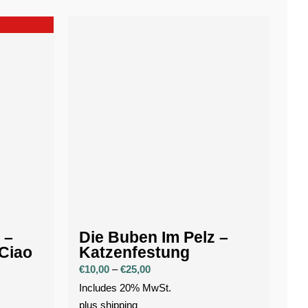
 –
Die Buben Im Pelz –
Ciao
Katzenfestung
Price
€
10,00
–
€
25,00
range:
Includes 20% MwSt.
€10,00
plus
shipping