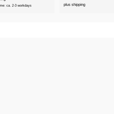
through
plus
shipping
ime: ca. 2-3 workdays
€25,00