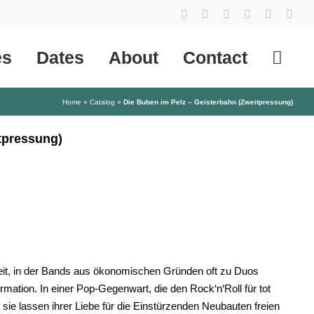
YouTube
Instagram
Facebook
Tiktok
SoundCl
X
es
Dates
About
Contact
Home
»
Catalog
»
Die Buben im Pelz – Geisterbahn (Zweitpressung)
tpressung)
eit, in der Bands aus ökonomischen Gründen oft zu Duos
tion. In einer Pop-Gegenwart, die den Rock‘n‘Roll für tot
, sie lassen ihrer Liebe für die Einstürzenden Neubauten freien