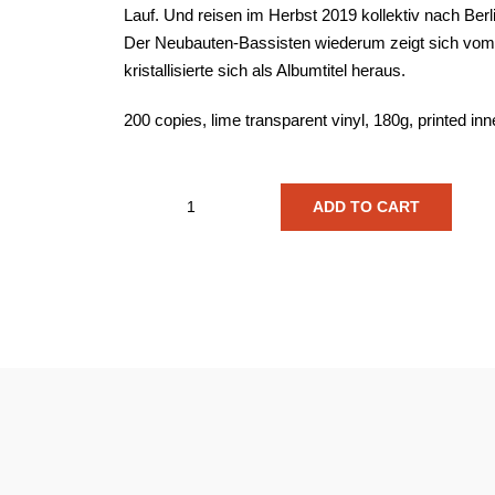
Lauf. Und reisen im Herbst 2019 kollektiv nach Ber
Der Neubauten-Bassisten wiederum zeigt sich vom
kristallisierte sich als Albumtitel heraus.
200 copies, lime transparent vinyl, 180g, printed in
ADD TO CART
Die
Buben
im
Pelz
-
Geisterbahn
(Zweitpressung)
quantity