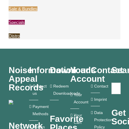
Sale & Bundles
Specials
Distro
Noise
Information
Downloads
Your
Contact
Sea
Appeal
Account
Records
Contact
Redeem
Contact
us
Downloadcode
Your
Imprint
Account
Payment
Get
Data
Methods
Your
Favorite
Soci
Protection
Cart
Network
Places
Return
Policy