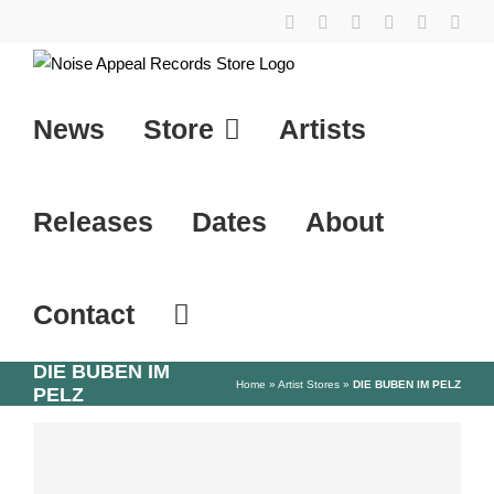
Skip
YouTube
Instagram
Facebook
Tiktok
SoundCl
X
to
content
News
Store
Artists
Releases
Dates
About
Contact
DIE BUBEN IM
Home
»
Artist Stores
»
DIE BUBEN IM PELZ
PELZ