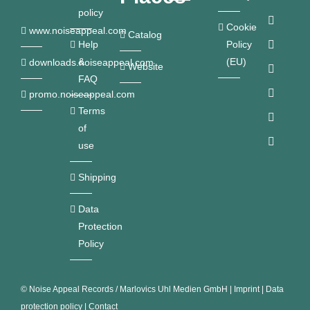
policy
Cookie
www.noiseappeal.com
Catalog
Help
Policy
&
(EU)
downloads.noiseappeal.com
Website
FAQ
promo.noiseappeal.com
Terms
of
use
Shipping
Data
Protection
Policy
©
Noise Appeal Records / Marlovics Uhl Medien GmbH
|
Imprint
|
Data
protection policy
|
Contact