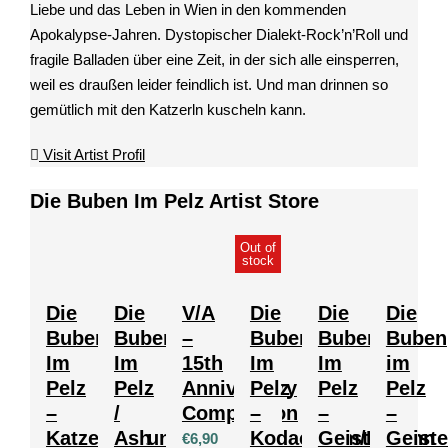
Liebe und das Leben in Wien in den kommenden
Apokalypse-Jahren. Dystopischer Dialekt-Rock’n’Roll und
fragile Balladen über eine Zeit, in der sich alle einsperren,
weil es draußen leider feindlich ist. Und man drinnen so
gemütlich mit den Katzerln kuscheln kann.
Visit Artist Profil
Die Buben Im Pelz Artist Store
Out of
stock
Die
Die
V/A
Die
Die
Die
Buben
Buben
–
Buben
Buben
Buben
Im
Im
15th
Im
Im
im
Pelz
Pelz
Anniversary
Pelz
Pelz
Pelz
–
/
Compilation
–
–
–
Katzenfestung
Ash
Kodachrom/Bella
Geisterbahn
Geist
€
6,90