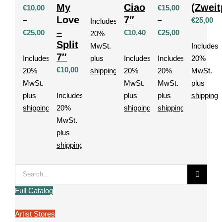
My
Ciao
(Zweit
€
10,00
€
15,00
Love
7″
–
–
€
25,00
Includes
–
€
25,00
€
10,40
€
25,00
20%
Split
Price
Price
MwSt.
Includes
7″
range:
range:
Includes
plus
Includes
Includes
20%
€10,00
€15,00
€
10,00
20%
shipping
20%
20%
MwSt.
through
through
MwSt.
MwSt.
MwSt.
plus
€25,00
€25,00
plus
Includes
plus
plus
shipping
shipping
20%
shipping
shipping
MwSt.
plus
shipping
Search
for:
Full Catalog
Artist Stores